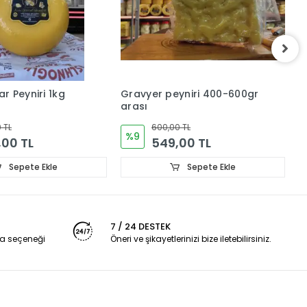
r Peyniri 1kg
Gravyer peyniri 400-600gr
K
arası
P
 TL
600,00 TL
%9
,00 TL
549,00 TL
Sepete Ekle
Sepete Ekle
7 / 24 DESTEK
a seçeneği
Öneri ve şikayetlerinizi bize iletebilirsiniz.