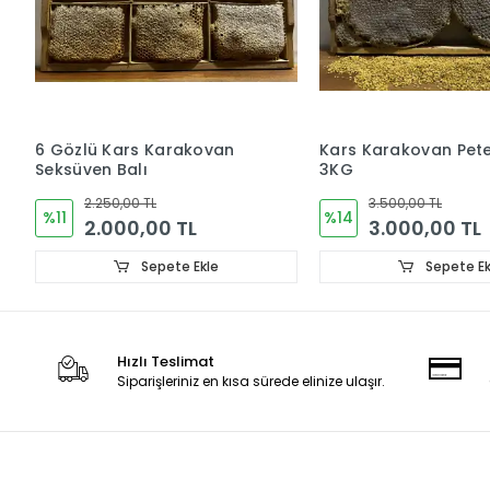
6 Gözlü Kars Karakovan
Kars Karakovan Pete
Seksüven Balı
3KG
2.250,00 TL
3.500,00 TL
%11
%14
2.000,00 TL
3.000,00 TL
Sepete Ekle
Sepete Ek
Hızlı Teslimat
Siparişleriniz en kısa sürede elinize ulaşır.