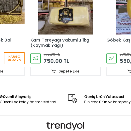
k Balı
Kars Tereyağı vakumlu 1kg
Göbek Kaşa
(Kaymak Yağı)
775,00 TL
570,00
KARGO
%3
%4
750,00 TL
550
BEDAVA
le
Sepete Ekle
Güvenli Alışveriş
Geniş Ürün Yelpazesi
Güvenli ve kolay ödeme sistemi
Binlerce ürün ve kampany