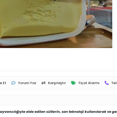
e Et
Yorum Yaz
Karşılaştır
Fiyat Alarmı
Tel
yvancılığıyla elde edilen sütlerin, son teknoloji kullanılarak ve ge