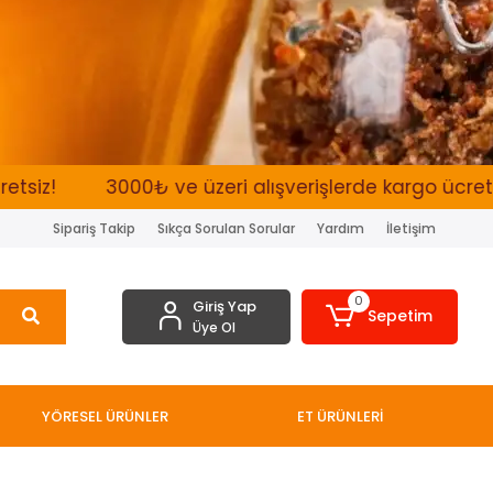
3000₺ ve üzeri alışverişlerde kargo ücretsiz!
Sipariş Takip
Sıkça Sorulan Sorular
Yardım
İletişim
0
Giriş Yap
Sepetim
Üye Ol
YÖRESEL ÜRÜNLER
ET ÜRÜNLERİ