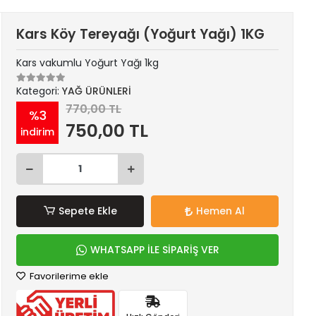
Kars Köy Tereyağı (Yoğurt Yağı) 1KG
Kars vakumlu Yoğurt Yağı 1kg
Kategori:
YAĞ ÜRÜNLERİ
770,00 TL
%3
750,00 TL
indirim
Sepete Ekle
Hemen Al
WHATSAPP İLE SİPARİŞ VER
Favorilerime ekle