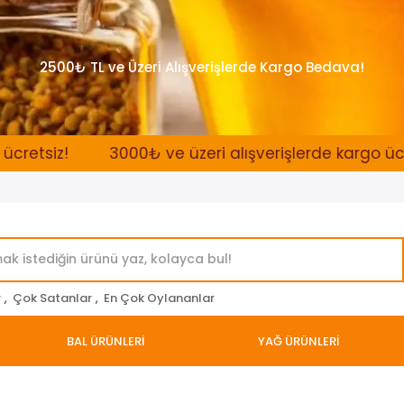
2500₺ TL ve Üzeri Alışverişlerde Kargo Bedava!
z!
3000₺ ve üzeri alışverişlerde kargo ücretsiz!
r
,
Çok Satanlar
,
En Çok Oylananlar
BAL ÜRÜNLERİ
YAĞ ÜRÜNLERİ