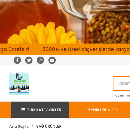
tsiz!
3000₺ ve üzeri alışverişlerde kargo ücretsi
En Yenile
TÜM KATEGORİLER
PEYNİR ÜRÜNLERİ
Ana Sayfa
YAĞ ÜRÜNLERİ