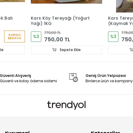
k Balı
Kars Köy Tereyağı (Yoğurt
Kars Terey
Yağı) 1KG
(Kaymak Y
770,00 TL
775,00
KARGO
%3
%3
750,00 TL
750,
BEDAVA
le
Sepete Ekle
Güvenli Alışveriş
Geniş Ürün Yelpazesi
Güvenli ve kolay ödeme sistemi
Binlerce ürün ve kampany