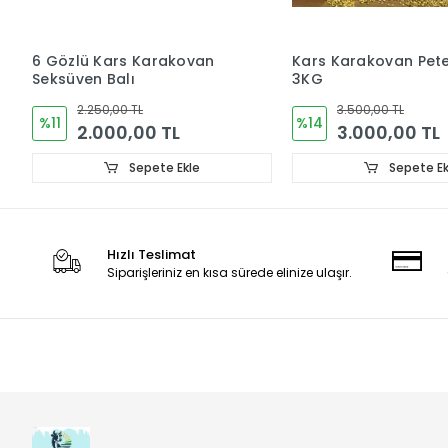
6 Gözlü Kars Karakovan
Kars Karakovan Pete
Seksüven Balı
3KG
2.250,00 TL
3.500,00 TL
%11
%14
2.000,00 TL
3.000,00 TL
Sepete Ekle
Sepete Ek
Hızlı Teslimat
Siparişleriniz en kısa sürede elinize ulaşır.