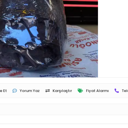
e Et
Yorum Yaz
Karşılaştır
Fiyat Alarmı
Tel