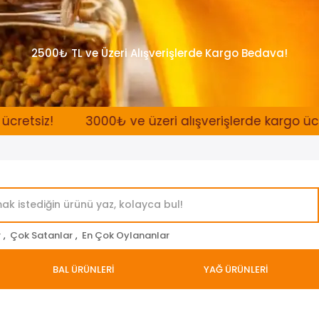
2500₺ TL ve Üzeri Alışverişlerde Kargo Bedava!
z!
3000₺ ve üzeri alışverişlerde kargo ücretsiz!
r
,
Çok Satanlar
,
En Çok Oylananlar
BAL ÜRÜNLERİ
YAĞ ÜRÜNLERİ