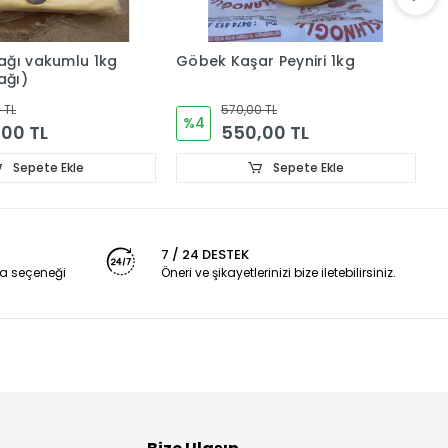
ağı vakumlu 1kg
Göbek Kaşar Peyniri 1kg
G
ağı)
a
 TL
570,00 TL
%4
00 TL
550,00 TL
Sepete Ekle
Sepete Ekle
7 / 24 DESTEK
a seçeneği
Öneri ve şikayetlerinizi bize iletebilirsiniz.