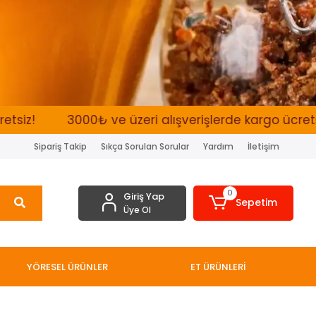
3000₺ ve üzeri alışverişlerde kargo ücretsiz!
Sipariş Takip
Sıkça Sorulan Sorular
Yardım
İletişim
0
Giriş Yap
Sepetim
Üye Ol
YÖRESEL ÜRÜNLER
ET ÜRÜNLERİ